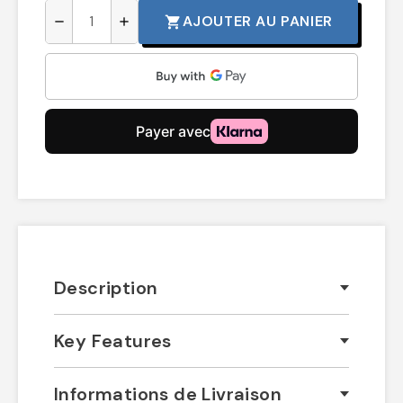
AJOUTER AU PANIER
shopping_cart
remove
add
Description
Key Features
Informations de Livraison