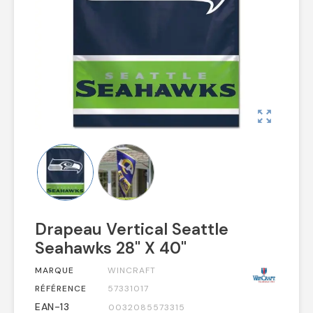
zoom_out_map
Drapeau Vertical Seattle
Seahawks 28" X 40"
MARQUE
WINCRAFT
RÉFÉRENCE
57331017
EAN-13
0032085573315