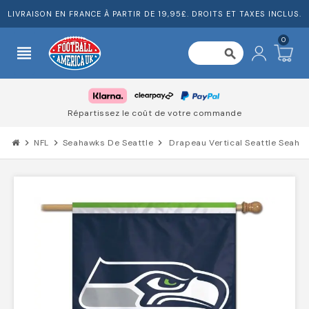
LIVRAISON EN FRANCE À PARTIR DE 19,95£. DROITS ET TAXES INCLUS.
0
view_headline
search
Répartissez le coût de votre commande
chevron_right
NFL
chevron_right
Seahawks De Seattle
chevron_right
Drapeau Vertical Seattle Seaha