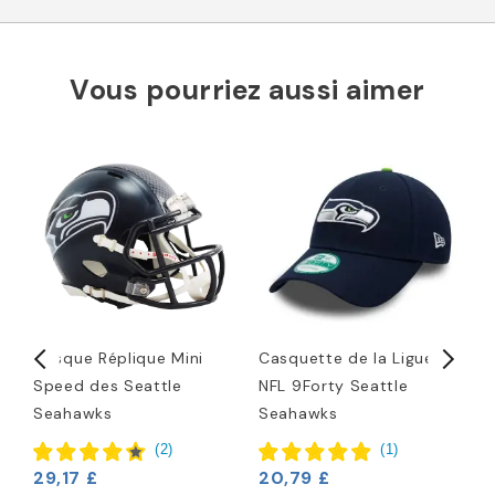
Vous pourriez aussi aimer
n
Casque Réplique Mini
Casquette de la Ligue
C
Speed des Seattle
NFL 9Forty Seattle
S
Seahawks
Seahawks
4
(
2
)
(
1
)
29,17 £
20,79 £