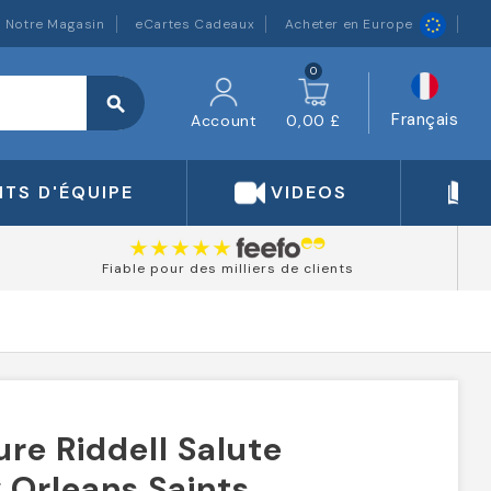
Notre Magasin
eCartes Cadeaux
Acheter en Europe
0
search
Français
Account
0,00 £
TS D'ÉQUIPE
VIDEOS
Fiable pour des milliers de clients
re Riddell Salute
 Orleans Saints