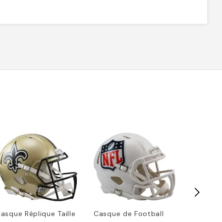
asque Réplique Taille
Casque de Football
New Orl