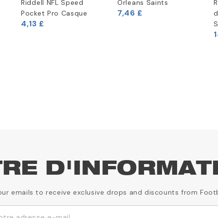
Riddell NFL Speed
Orleans Saints
R
7,46 £
Pocket Pro Casque
d
4,13 £
S
1
TRE D'INFORMAT
our emails to receive exclusive drops and discounts from Foot