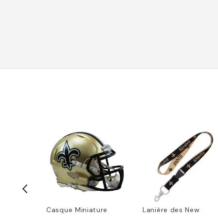
n métal
Casque Miniature
Lanière des New