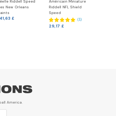
éelle Riddell Speed
Américain Miniature
Autocol
es New Orleans
Riddell NFL Shield
4" x 4"
4,13 £
aints
Speed
41,63 £
(
1
)
29,17 £
IONS
ball America.