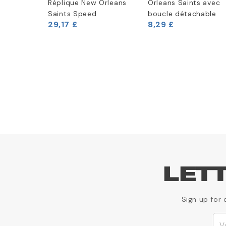
la
Réplique New Orleans
Orleans Saints avec
ans
Saints Speed
boucle détachable
29,17 £
8,29 £
LET
Sign up for 