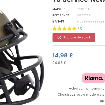
MARQUE
RIDDELL
RÉFÉRENCE
8057799
EAN-13
0095855633824
(
1
)
block
Rupture de stock
14,98 £
24,96 £
Achetez maintenant, p
Choisissez votre mode de pa
ap