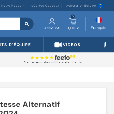
Notre Magasin
eCartes Cadeaux
Acheter en Europe
0
search
Français
Account
0,00 £
TS D'ÉQUIPE
VIDEOS
Fiable pour des milliers de clients
tesse Alternatif
 2024