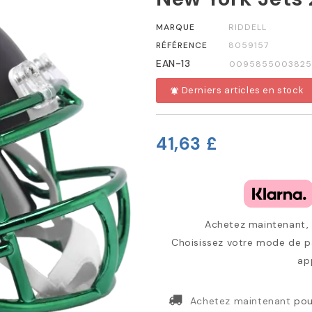
MARQUE
RIDDELL
RÉFÉRENCE
8059157
EAN-13
0095855003825
Derniers articles en stock
notifications_active
41,63 £
Achetez maintenant, p
Choisissez votre mode de pa
ap
Achetez maintenant
pou