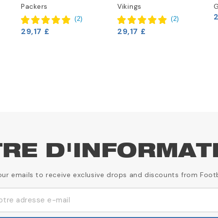
Packers
Vikings
G
2
(
2
)
(
2
)
29,17 £
29,17 £
TRE D'INFORMAT
our emails to receive exclusive drops and discounts from Foot