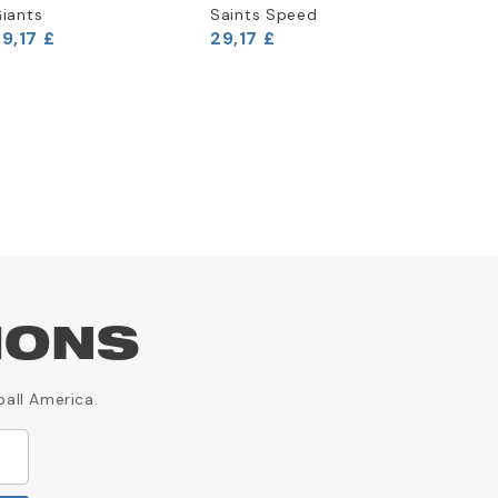
iants
Saints Speed
49ers
9,17 £
29,17 £
29,17 £
IONS
ball America.