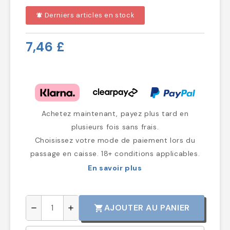
Derniers articles en stock
notifications_active
7,46 £
Achetez maintenant, payez plus tard en
plusieurs fois sans frais.
Choisissez votre mode de paiement lors du
passage en caisse. 18+ conditions applicables.
En savoir plus
AJOUTER AU PANIER
shopping_cart
remove
add