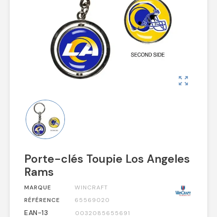
zoom_out_map
Porte-clés Toupie Los Angeles
Rams
MARQUE
WINCRAFT
RÉFÉRENCE
65569020
EAN-13
0032085655691