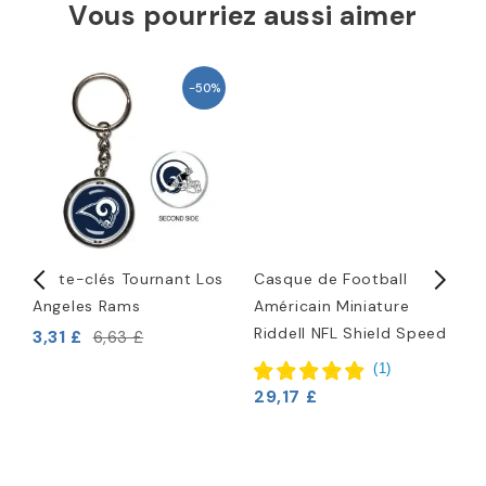
Vous pourriez aussi aimer
-50%
ra
Porte-clés Tournant Los
Casque de Football
L
Angeles Rams
Américain Miniature
1
Riddell NFL Shield Speed
b
3,31 £
6,63 £
3
(
1
)
29,17 £