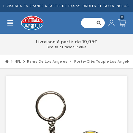
LIVRAISON EN FRANCE À PARTIR DE 19,95£. DROITS ET TAXES INCLUS.
0
view_headline
search
Livraison à partir de 19,95£
Droits et taxes inclus
chevron_right
NFL
chevron_right
Rams De Los Angeles
chevron_right
Porte-Clés Toupie Los Angele