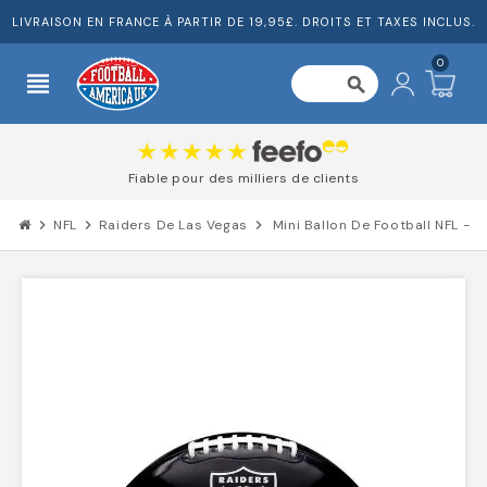
LIVRAISON EN FRANCE À PARTIR DE 19,95£. DROITS ET TAXES INCLUS.
0
view_headline
search
Fiable pour des milliers de clients
chevron_right
NFL
chevron_right
Raiders De Las Vegas
chevron_right
Mini Ballon De Football NFL - 