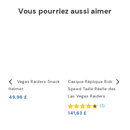
Vous pourriez aussi aimer
Las Vegas Raiders Snack
Casque Réplique Riddell
C
Helmet
Speed Taille Réelle des
R
Las Vegas Raiders
T
49,96 £
V
(
1
)
141,63 £
2