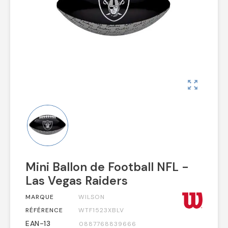
zoom_out_map
Mini Ballon de Football NFL -
Las Vegas Raiders
MARQUE
WILSON
RÉFÉRENCE
WTF1523XBLV
EAN-13
0887768839666