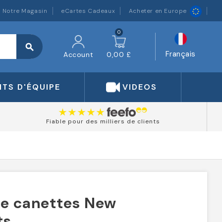
Notre Magasin
eCartes Cadeaux
Acheter en Europe
0
search
Français
Account
0,00 £
TS D'ÉQUIPE
VIDEOS
Fiable pour des milliers de clients
de canettes New
ts