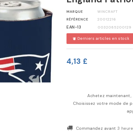
MARQUE
WINCRAFT
RÉFÉRENCE
20012216
EAN-13
0032085200129
Derniers articles en stock
notifications_active
4,13 £
Achetez maintenant, p
Choisissez votre mode de pa
ap
Commandez avant
3 heur