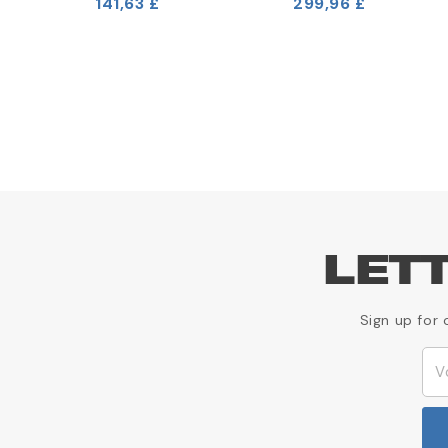
141,63 £
299,96 £
LET
Sign up for 