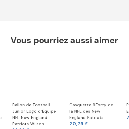
Vous pourriez aussi aimer
Ballon de Football
Casquette 9Forty de
P
Junior Logo d'Équipe
la NFL des New
E
es
NFL New England
England Patriots
Patriots Wilson
(
1
)
7