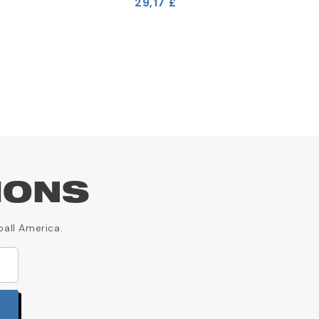
(
1
)
29,17 £
IONS
ball America.