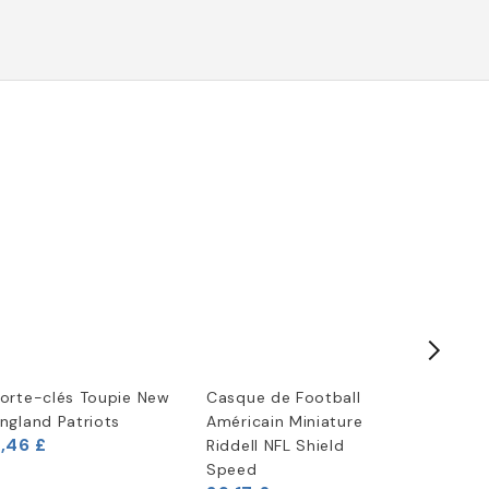
orte-clés Toupie New
Casque de Football
Plaque
ngland Patriots
Américain Miniature
d'immatr
Riddell NFL Shield
New Eng
(
1
)
6,63 £
Speed
,46 £