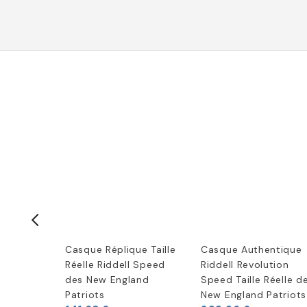
ball
Casque Réplique Taille
Casque Authentique
iature
Réelle Riddell Speed
Riddell Revolution
quipe
des New England
Speed Taille Réelle d
gland
Patriots
New England Patriots