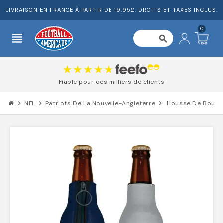
LIVRAISON EN FRANCE À PARTIR DE 19,95£. DROITS ET TAXES INCLUS.
0
view_headline
search
Fiable pour des milliers de clients
chevron_right
NFL
chevron_right
Patriots De La Nouvelle-Angleterre
chevron_right
Housse De Boutei