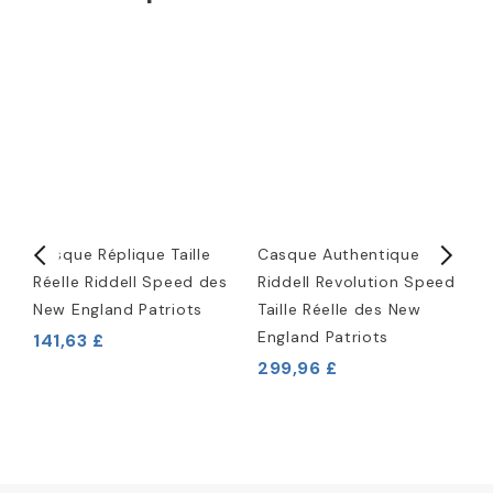
Casque Réplique Taille
Casque Authentique
B
ec
Réelle Riddell Speed des
Riddell Revolution Speed
L
w
New England Patriots
Taille Réelle des New
E
England Patriots
141,63 £
1
299,96 £