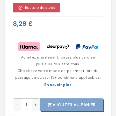
block
Rupture de stock
8,29 £
Achetez maintenant, payez plus tard en
plusieurs fois sans frais.
Choisissez votre mode de paiement lors du
passage en caisse. 18+ conditions applicables.
En savoir plus
AJOUTER AU PANIER
shopping_cart
remove
add