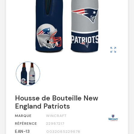
zoom_out_map
Housse de Bouteille New
England Patriots
MARQUE
WINCRAFT
RÉFÉRENCE
22987217
EAN-13
0032085229878