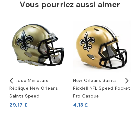
Vous pourriez aussi aimer
Casque Miniature
New Orleans Saints
P
ec
Réplique New Orleans
Riddell NFL Speed Pocket
O
Saints Speed
Pro Casque
7
29,17 £
4,13 £