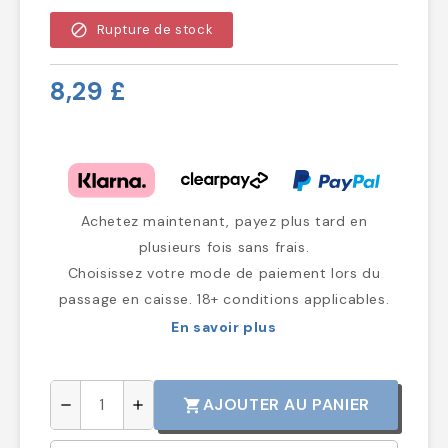
block
Rupture de stock
8,29 £
Achetez maintenant, payez plus tard en
plusieurs fois sans frais.
Choisissez votre mode de paiement lors du
passage en caisse. 18+ conditions applicables.
En savoir plus
AJOUTER AU PANIER
shopping_cart
remove
add