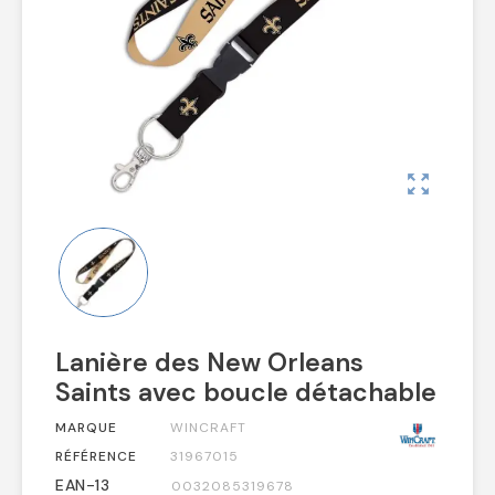
zoom_out_map
Lanière des New Orleans
Saints avec boucle détachable
MARQUE
WINCRAFT
RÉFÉRENCE
31967015
EAN-13
0032085319678