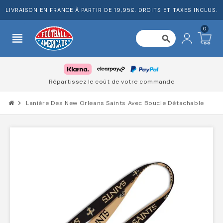
LIVRAISON EN FRANCE À PARTIR DE 19,95£. DROITS ET TAXES INCLUS.
0
view_headline
search
Répartissez le coût de votre commande
chevron_right
Lanière Des New Orleans Saints Avec Boucle Détachable