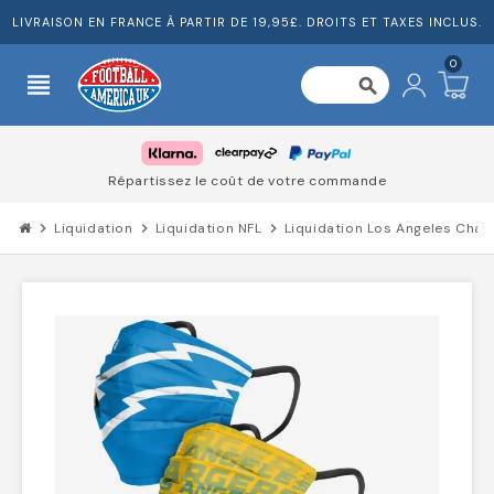
LIVRAISON EN FRANCE À PARTIR DE 19,95£. DROITS ET TAXES INCLUS.
0
view_headline
search
Répartissez le coût de votre commande
chevron_right
Liquidation
chevron_right
Liquidation NFL
chevron_right
Liquidation Los Angeles Char