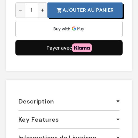
AJOUTER AU PANIER
shopping_cart
remove
add
Description
Key Features
Informations de Livraison