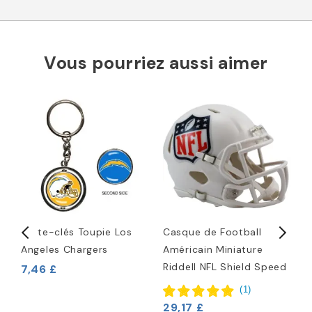
Vous pourriez aussi aimer
Porte-clés Toupie Los
Casque de Football
C
Angeles Chargers
Américain Miniature
T
Riddell NFL Shield Speed
R
7,46 £
L
(
1
)
2
29,17 £