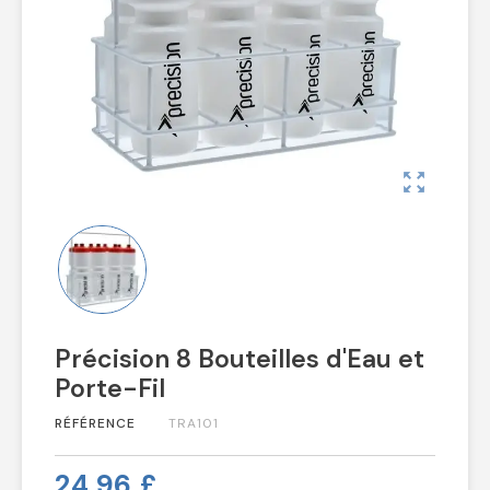
zoom_out_map
Précision 8 Bouteilles d'Eau et
Porte-Fil
RÉFÉRENCE
TRA101
24,96 £