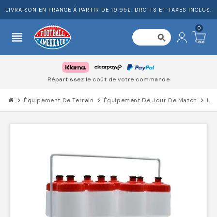
LIVRAISON EN FRANCE À PARTIR DE 19,95£. DROITS ET TAXES INCLUS.
0
view_headline
search
Répartissez le coût de votre commande
chevron_right
Équipement De Terrain
chevron_right
Équipement De Jour De Match
chevron_right
Lig