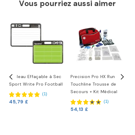
Vous pourriez aussi aimer
Tableau Effaçable à Sec
Precision Pro HX Run On
I
Sport Write Pro Football
Touchline Trousse de
Secours + Kit Médical
3
(
1
)
45,79 £
(
1
)
54,13 £