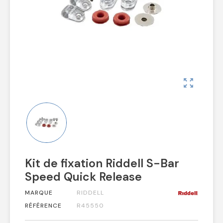
zoom_out_map
Kit de fixation Riddell S-Bar
Speed Quick Release
MARQUE
RIDDELL
RÉFÉRENCE
R45550