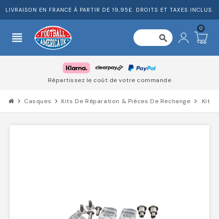
LIVRAISON EN FRANCE À PARTIR DE 19,95£. DROITS ET TAXES INCLUS.
0
view_headline
search
Répartissez le coût de votre commande
chevron_right
Casques
chevron_right
Kits De Réparation & Pièces De Rechange
chevron_right
Kit D