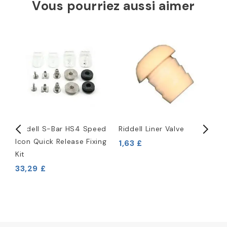
Vous pourriez aussi aimer
Riddell S-Bar HS4 Speed
Riddell Liner Valve
K
Icon Quick Release Fixing
R
1,63 £
Kit
33,29 £
6