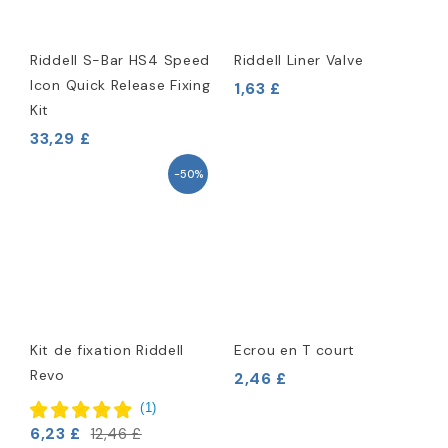
Riddell S-Bar HS4 Speed
Riddell Liner Valve
Icon Quick Release Fixing
1,63 £
Kit
33,29 £
-50%
Kit de fixation Riddell
Ecrou en T court
Revo
2,46 £
(
1
)
6,23 £
12,46 £