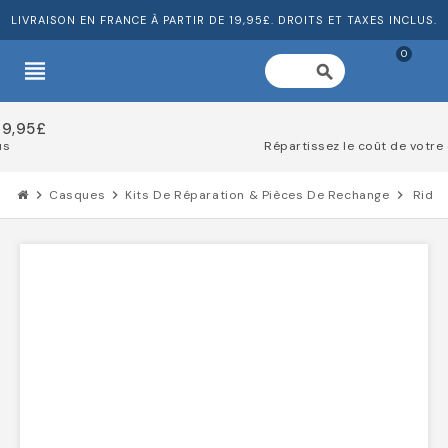
LIVRAISON EN FRANCE À PARTIR DE 19,95£. DROITS ET TAXES INCLUS.
0
view_headline
search
Répartissez le coût de votre commande
chevron_right
Casques
chevron_right
Kits De Réparation & Pièces De Rechange
chevron_right
Ridde