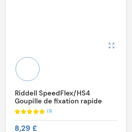
zoom_out_map
Riddell SpeedFlex/HS4
Goupille de fixation rapide
(
3
)
8,29 £