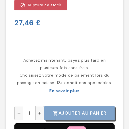
block
Rupture de stock
27,46 £
Achetez maintenant, payez plus tard en
plusieurs fois sans frais.
Choisissez votre mode de paiement lors du
passage en caisse. 18+ conditions applicables.
En savoir plus
AJOUTER AU PANIER
shopping_cart
remove
add