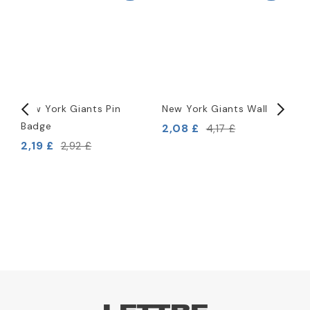
New York Giants Pin
New York Giants Wallet
N
d
Badge
F
2,08 £
4,17 £
2,19 £
2,92 £
2