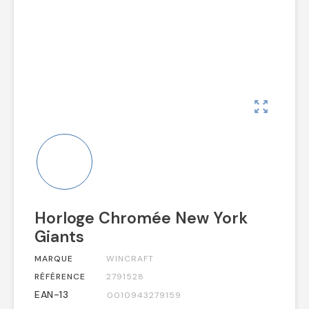
zoom_out_map
Horloge Chromée New York
Giants
MARQUE
WINCRAFT
RÉFÉRENCE
2791528
EAN-13
0010943279159