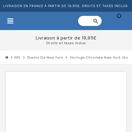
LIVRAISON EN FRANCE À PARTIR DE 19,95£. DROITS ET TAXES INCLUS.
0
view_headline
search
Livraison à partir de 19,95£
Droits et taxes inclus
chevron_right
NFL
chevron_right
Giants De New York
chevron_right
Horloge Chromée New York Gian