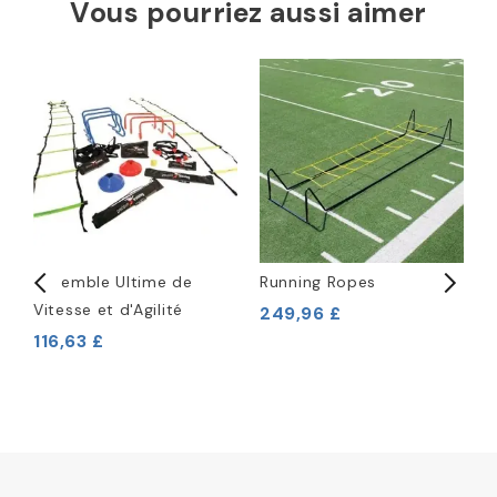
Vous pourriez aussi aimer
Ensemble Ultime de
Running Ropes
1
Vitesse et d'Agilité
249,96 £
1
116,63 £