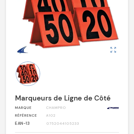
zoom_out_map
Marqueurs de Ligne de Côté
MARQUE
CHAMPRO
RÉFÉRENCE
A102
EAN-13
0752044105233