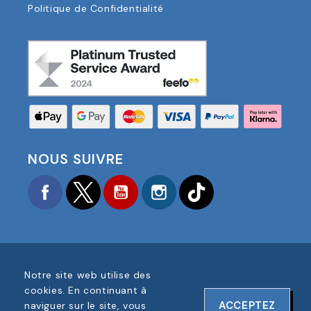
Politique de Confidentialité
NOUS SUIVRE
Facebook
Twitter
YouTube
Instagram
TikTok
Notre site web utilise des
COPYRIGHT © 2025 FOOTBALL AMERICA UK TOUS
cookies. En continuant à
DROITS RÉSERVÉS
ACCEPTEZ
naviguer sur le site, vous