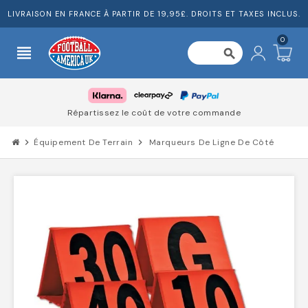
LIVRAISON EN FRANCE À PARTIR DE 19,95£. DROITS ET TAXES INCLUS.
0
view_headline
search
Répartissez le coût de votre commande
chevron_right
Équipement De Terrain
chevron_right
Marqueurs De Ligne De Côté