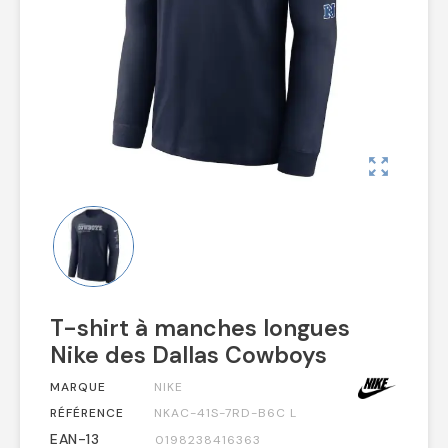
zoom_out_map
T-shirt à manches longues
Nike des Dallas Cowboys
MARQUE
NIKE
RÉFÉRENCE
NKAC-41S-7RD-B6C L
EAN-13
0198238416363