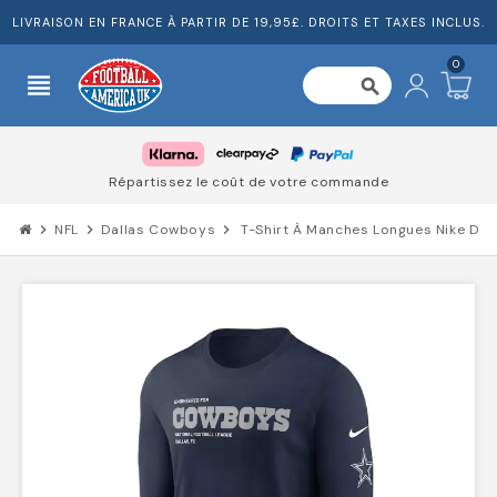
LIVRAISON EN FRANCE À PARTIR DE 19,95£. DROITS ET TAXES INCLUS.
0
view_headline
search
Répartissez le coût de votre commande
chevron_right
NFL
chevron_right
Dallas Cowboys
chevron_right
T-Shirt À Manches Longues Nike De