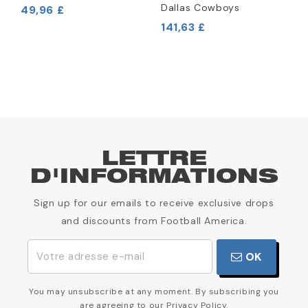
Dallas Cowboys
49,96 £
7
141,63 £
LETTRE
D'INFORMATIONS
Sign up for our emails to receive exclusive drops
and discounts from Football America.
OK
You may unsubscribe at any moment. By subscribing you
are agreeing to our Privacy Policy.