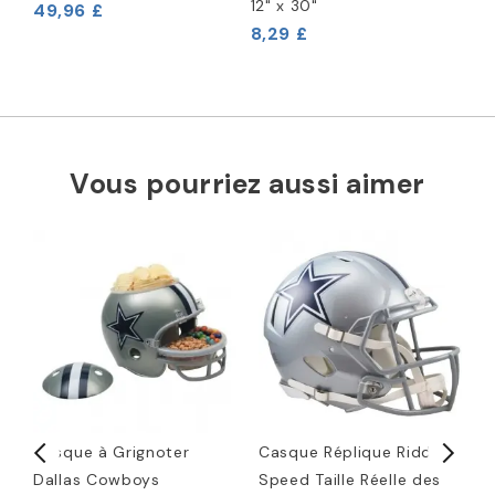
12" x 30"
49,96 £
8,29 £
Vous pourriez aussi aimer
Casque à Grignoter
Casque Réplique Riddell
P
e
Dallas Cowboys
Speed Taille Réelle des
C