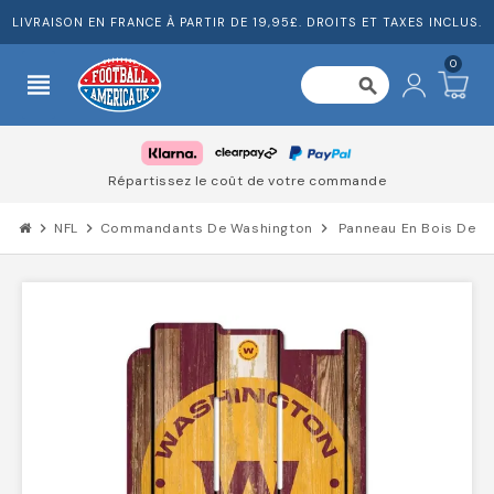
LIVRAISON EN FRANCE À PARTIR DE 19,95£. DROITS ET TAXES INCLUS.
0
view_headline
search
Répartissez le coût de votre commande
chevron_right
NFL
chevron_right
Commandants De Washington
chevron_right
Panneau En Bois De C