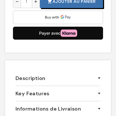
AJOUTER AU PANIER
shopping_cart
remove
add
Description
Key Features
Informations de Livraison