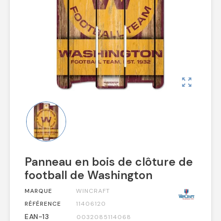
zoom_out_map
Panneau en bois de clôture de
football de Washington
MARQUE
WINCRAFT
RÉFÉRENCE
11406120
EAN-13
0032085114068