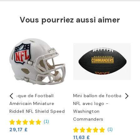
Vous pourriez aussi aimer
Casque de Football
Mini ballon de football
T
e
Américain Miniature
NFL avec logo -
Riddell NFL Shield Speed
Washington
1
Commanders
(
1
)
29,17 £
(
1
)
11,63 £