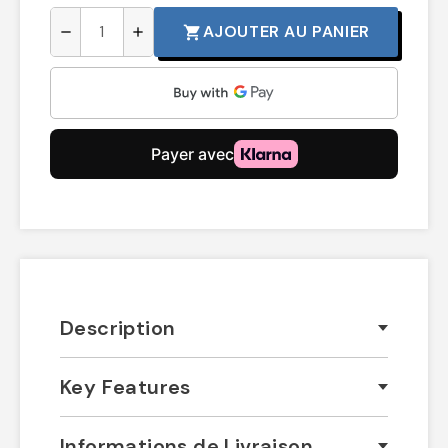
AJOUTER AU PANIER
shopping_cart
remove
add
Description
Key Features
Informations de Livraison