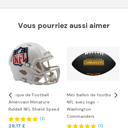
Vous pourriez aussi aimer
Casque de Football
Mini ballon de football
T
e
Américain Miniature
NFL avec logo -
Riddell NFL Shield Speed
Washington
1
Commanders
(
1
)
29,17 £
(
1
)