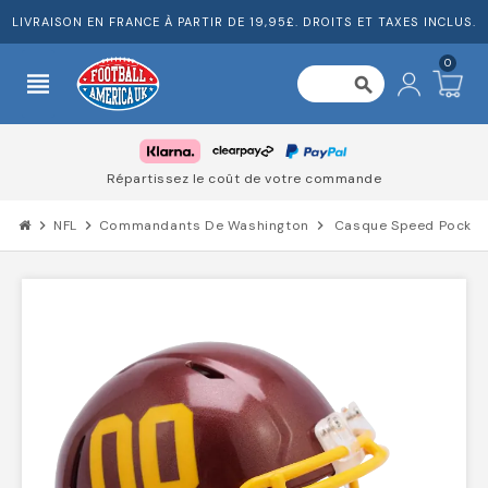
LIVRAISON EN FRANCE À PARTIR DE 19,95£. DROITS ET TAXES INCLUS.
0
view_headline
search
Répartissez le coût de votre commande
chevron_right
NFL
chevron_right
Commandants De Washington
chevron_right
Casque Speed Pocket 