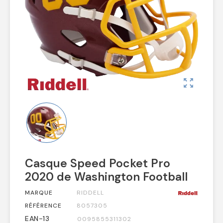
zoom_out_map
Casque Speed Pocket Pro
2020 de Washington Football
MARQUE
RIDDELL
RÉFÉRENCE
8057305
EAN-13
0095855311302