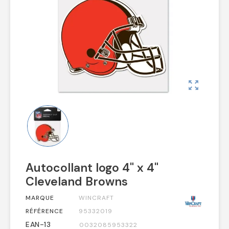
zoom_out_map
Autocollant logo 4" x 4"
Cleveland Browns
MARQUE
WINCRAFT
RÉFÉRENCE
95332019
EAN-13
0032085953322