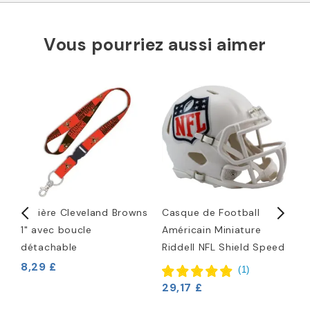
Vous pourriez aussi aimer
Lanière Cleveland Browns
Casque de Football
P
1" avec boucle
Américain Miniature
C
détachable
Riddell NFL Shield Speed
4
8,29 £
(
1
)
29,17 £