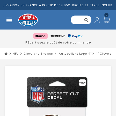
LIVRAISON EN FRANCE À PARTIR DE 19,95£. DROITS ET TAXES INCLUS.
0
view_headline
search
Répartissez le coût de votre commande
chevron_right
NFL
chevron_right
Cleveland Browns
chevron_right
Autocollant Logo 4" X 4" Clevelan