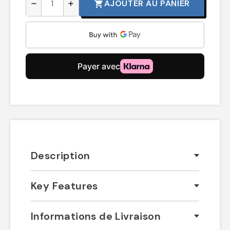
AJOUTER AU PANIER
shopping_cart
remove
add
Description
Key Features
Informations de Livraison