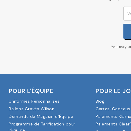
You may un
POUR L'ÉQUIPE
POUR LE J
Uniformes Personnalisés
Blog
Ballons Gravés Wilson
Cartes-Cadeaux 
Demande de Magasin d'Équipe
Paiements Klarn
Programme de Tarification pour
Paiements Clear
l'Équipe