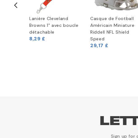
 football
Lanière Cleveland
Casque de Football
c logo
Browns 1" avec boucle
Américain Miniature
L -
détachable
Riddell NFL Shield
8,29 £
owns
Speed
29,17 £
LET
Sign up for 