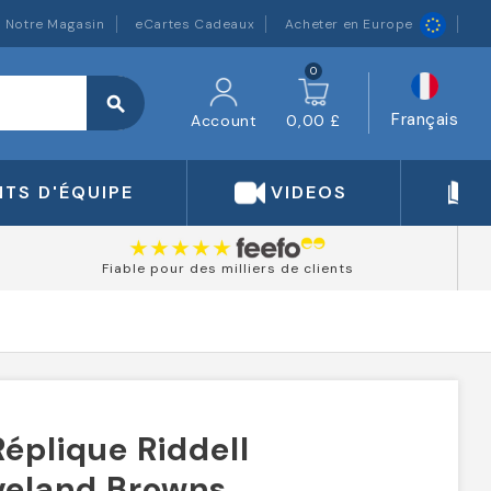
Notre Magasin
eCartes Cadeaux
Acheter en Europe
0
search
Français
Account
0,00 £
TS D'ÉQUIPE
VIDEOS
Fiable pour des milliers de clients
éplique Riddell
veland Browns