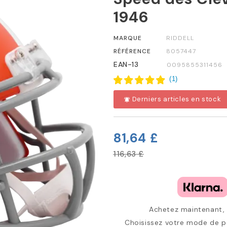
1946
MARQUE
RIDDELL
RÉFÉRENCE
8057447
EAN-13
0095855311456
(
1
)
Derniers articles en stock
notifications_active
81,64 £
116,63 £
Achetez maintenant, p
Choisissez votre mode de pa