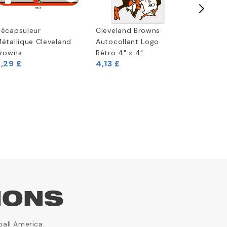
écapsuleur
Cleveland Browns
T-shirt
étallique Cleveland
Autocollant Logo
Era
18,29 £
rowns
Rétro 4" x 4"
,29 £
4,13 £
IONS
ball America.