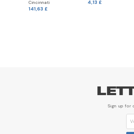
4,13 £
Cincinnati
141,63 £
LET
Sign up for 