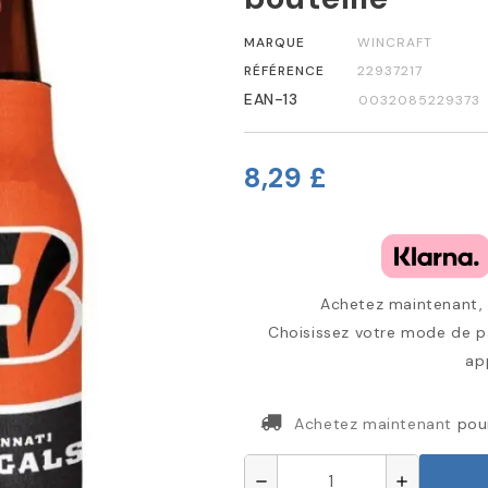
MARQUE
WINCRAFT
RÉFÉRENCE
22937217
EAN-13
0032085229373
8,29 £
Achetez maintenant, p
Choisissez votre mode de pa
ap
Achetez maintenant
pou
remove
add