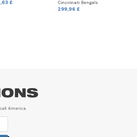
,63 £
11,63 £
Cincinnati Bengals
299,96 £
IONS
ball America.