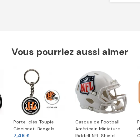
Vous pourriez aussi aimer
e
Porte-clés Toupie
Casque de Football
P
Cincinnati Bengals
Américain Miniature
d
7,46 £
Riddell NFL Shield
C