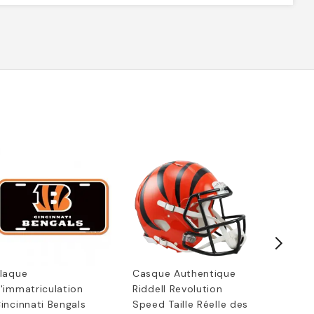
laque
Casque Authentique
Mini Bal
'immatriculation
Riddell Revolution
Équipe 
incinnati Bengals
Speed Taille Réelle des
Cincinna