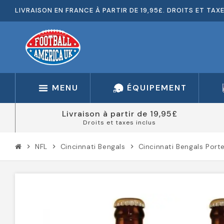
LIVRAISON EN FRANCE À PARTIR DE 19,95£. DROITS ET TAX
MENU
ÉQUIPEMENT
Livraison à partir de 19,95£
Droits et taxes inclus
NFL
Cincinnati Bengals
Cincinnati Bengals Port
chevron_right
chevron_right
chevron_right