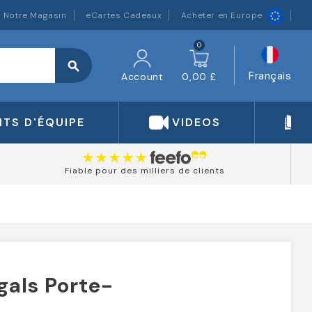
Notre Magasin
eCartes Cadeaux
Acheter en Europe
0
search
Français
Account
0,00 £
TS D'ÉQUIPE
VIDEOS
Fiable pour des milliers de clients
gals Porte-