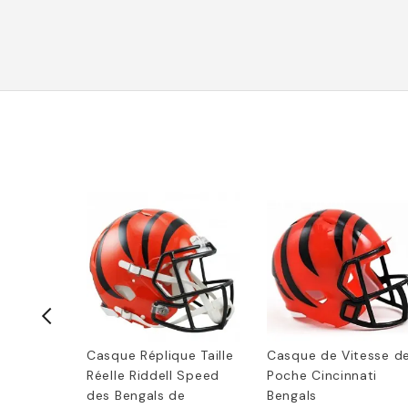
ogo
Casque Réplique Taille
Casque de Vitesse d
gals 4" x
Réelle Riddell Speed
Poche Cincinnati
des Bengals de
Bengals