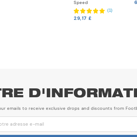
6
Speed
(
1
)
29,17 £
TRE D'INFORMAT
our emails to receive exclusive drops and discounts from Foot