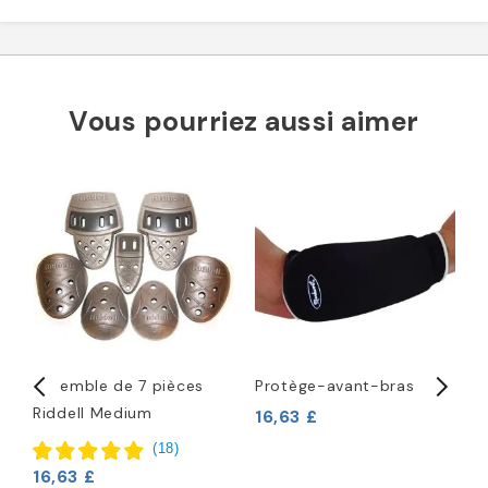
Vous pourriez aussi aimer
c
Ensemble de 7 pièces
Protège-avant-bras
M
Riddell Medium
M
16,63 £
F
(
18
)
16,63 £