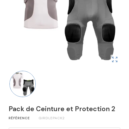
zoom_out_map
Pack de Ceinture et Protection 2
RÉFÉRENCE
GIRDLEPACK2