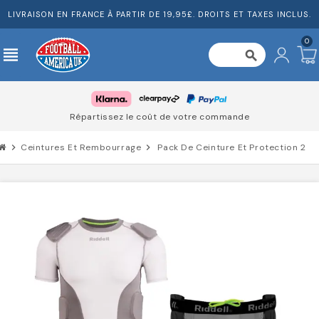
LIVRAISON EN FRANCE À PARTIR DE 19,95£. DROITS ET TAXES INCLUS.
0
view_headline
search
Répartissez le coût de votre commande
chevron_right
Ceintures Et Rembourrage
chevron_right
Pack De Ceinture Et Protection 2