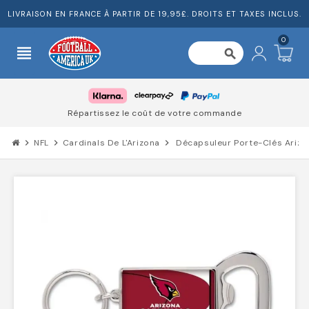
LIVRAISON EN FRANCE À PARTIR DE 19,95£. DROITS ET TAXES INCLUS.
0
view_headline
search
Répartissez le coût de votre commande
chevron_right
NFL
chevron_right
Cardinals De L'Arizona
chevron_right
Décapsuleur Porte-Clés Arizo