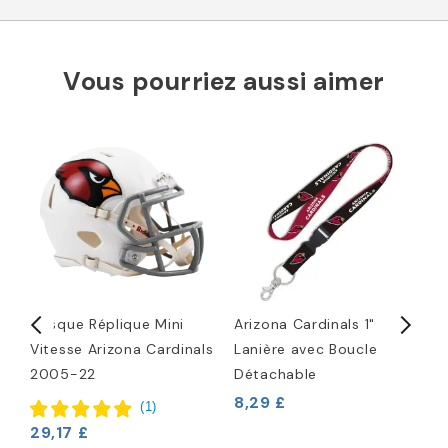
Vous pourriez aussi aimer
Casque Réplique Mini
Arizona Cardinals 1"
C
Vitesse Arizona Cardinals
Lanière avec Boucle
C
d
2005-22
Détachable
4
8,29 £
(
1
)
29,17 £