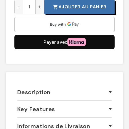
AJOUTER AU PANIER
shopping_cart
remove
add
Description
Key Features
Informations de Livraison