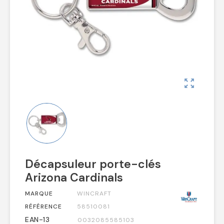
zoom_out_map
Décapsuleur porte-clés
Arizona Cardinals
MARQUE
WINCRAFT
RÉFÉRENCE
58510081
EAN-13
0032085585103