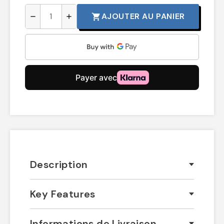
AJOUTER AU PANIER
shopping_cart
remove
add
Description
Key Features
Informations de Livraison