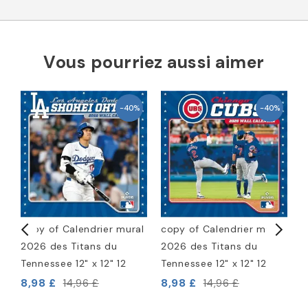
Vous pourriez aussi aimer
-40%
-40%
l
copy of Calendrier mural
copy of Calendrier mural
c
2026 des Titans du
2026 des Titans du
2
Tennessee 12" x 12" 12
Tennessee 12" x 12" 12
T
8,98 £
8,98 £
8
14,96 £
14,96 £