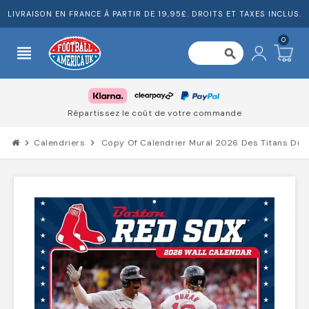
LIVRAISON EN FRANCE À PARTIR DE 19,95£. DROITS ET TAXES INCLUS.
0
view_headline
search
Répartissez le coût de votre commande
chevron_right
Calendriers
chevron_right
Copy Of Calendrier Mural 2026 Des Titans Du Te