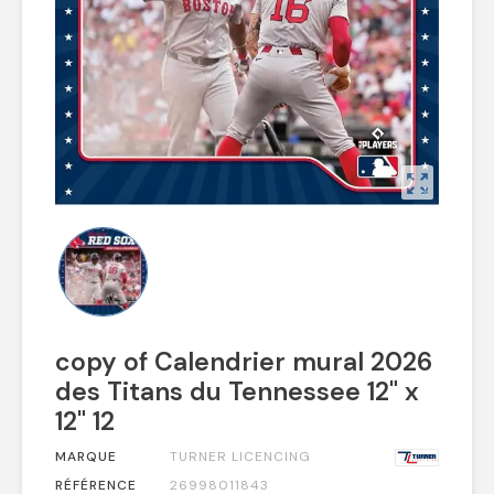
zoom_out_map
copy of Calendrier mural 2026
des Titans du Tennessee 12" x
12" 12
MARQUE
TURNER LICENCING
RÉFÉRENCE
26998011843