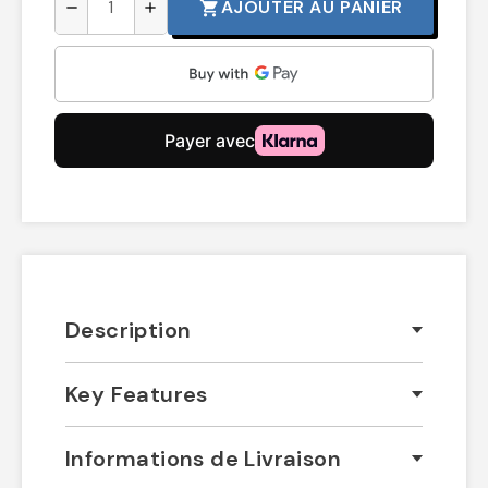
AJOUTER AU PANIER
shopping_cart
remove
add
Description
Key Features
Informations de Livraison