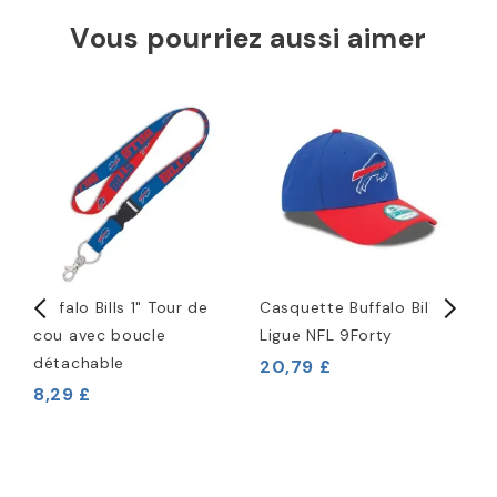
Vous pourriez aussi aimer
 -
Buffalo Bills 1" Tour de
Casquette Buffalo Bills
P
cou avec boucle
Ligue NFL 9Forty
B
détachable
20,79 £
7
8,29 £