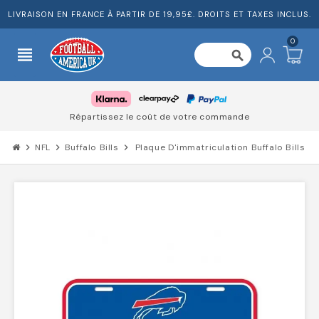
LIVRAISON EN FRANCE À PARTIR DE 19,95£. DROITS ET TAXES INCLUS.
0
view_headline
search
Répartissez le coût de votre commande
chevron_right
NFL
chevron_right
Buffalo Bills
chevron_right
Plaque D'immatriculation Buffalo Bills