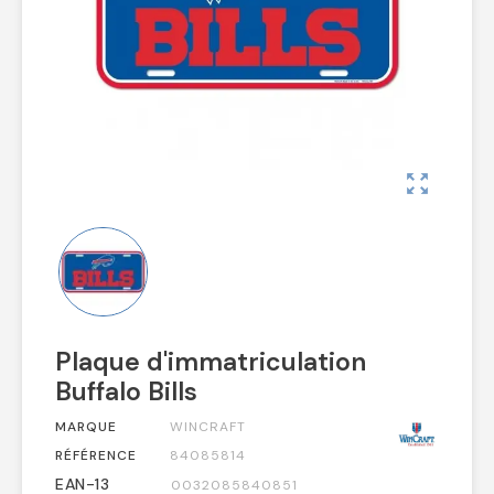
zoom_out_map
Plaque d'immatriculation
Buffalo Bills
MARQUE
WINCRAFT
RÉFÉRENCE
84085814
EAN-13
0032085840851