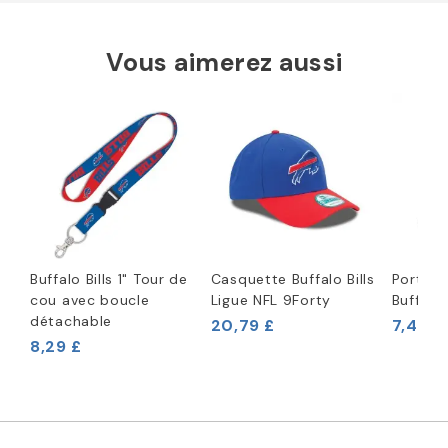
Vous aimerez aussi
Buffalo Bills 1" Tour de
Casquette Buffalo Bills
Porte-c
cou avec boucle
Ligue NFL 9Forty
Buffalo 
détachable
20,79 £
7,46 £
8,29 £