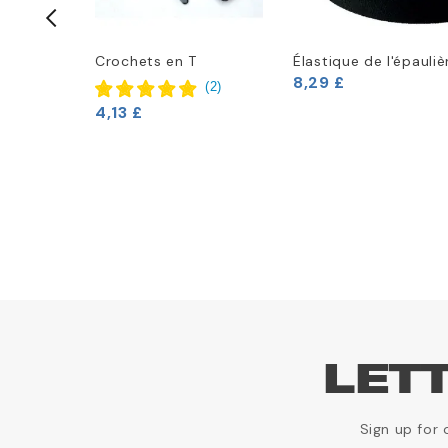
 côtes
Crochets en T
Élastique de l'épauliè
8,29 £
ampro
(
2
)
(
1
)
4,13 £
LET
Sign up for 