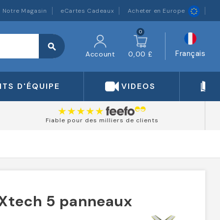
Notre Magasin
eCartes Cadeaux
Acheter en Europe
0
search
Français
Account
0,00 £
TS D'ÉQUIPE
VIDEOS
Fiable pour des milliers de clients
 Xtech 5 panneaux