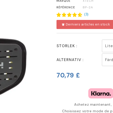
MARQUE
XTECH
RÉFÉRENCE
BP-2A
(
3
)
Derniers articles en stock
notifications_active
STORLEK :
ALTERNATIV :
70,79 £
Achetez maintenant, p
Choisissez votre mode de pa