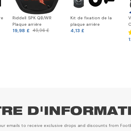
re
Riddell SPK QB/WR
Kit de fixation de la
V
Plaque arrière
plaque arrière
C
19,98 £
4,13 £
49,96 £
1
TRE D'INFORMAT
our emails to receive exclusive drops and discounts from Foot