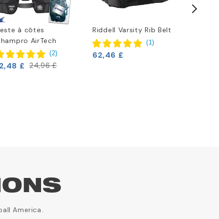
este à côtes
Riddell Varsity Rib Belt
Plaque 
hampro AirTech
Champro
(
1
)
Youth
(
2
)
62,46 £
16,63 £
2,48 £
24,96 £
IONS
ball America.