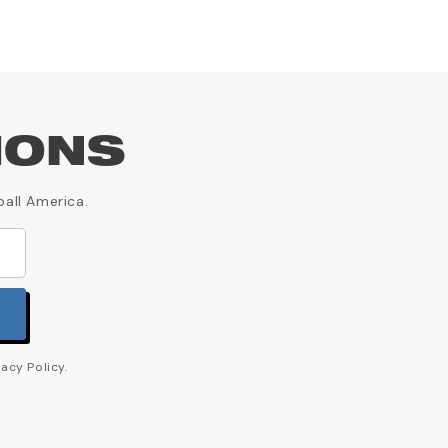
IONS
ball America.
acy Policy.