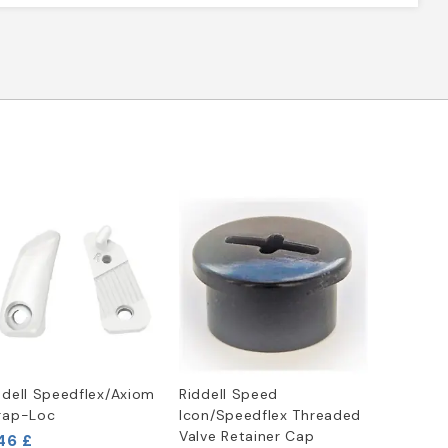
ddell Speedflex/Axiom
Riddell Speed
rap-Loc
Icon/Speedflex Threaded
Valve Retainer Cap
46 £