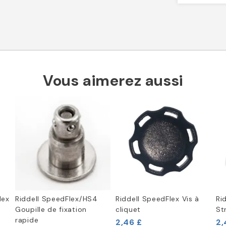
Vous aimerez aussi
lex
Riddell SpeedFlex/HS4
Riddell SpeedFlex Vis à
Ri
Goupille de fixation
cliquet
St
rapide
2,46 £
2,