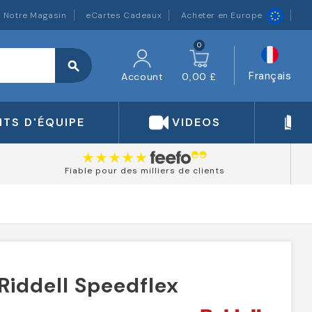
Notre Magasin
eCartes Cadeaux
Acheter en Europe
0
search
Français
Account
0,00 £
TS D'ÉQUIPE
VIDEOS
Fiable pour des milliers de clients
 Riddell Speedflex