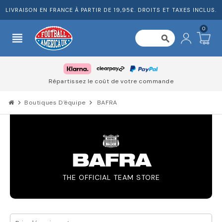
LIVRAISON EN FRANCE À PARTIR DE 19,95£. DROITS ET TAXES INCLUS.
0
view_headline
search
Répartissez le coût de votre commande
chevron_right
Boutiques D'équipe
chevron_right
BAFRA
BAFRA
THE OFFICIAL TEAM STORE