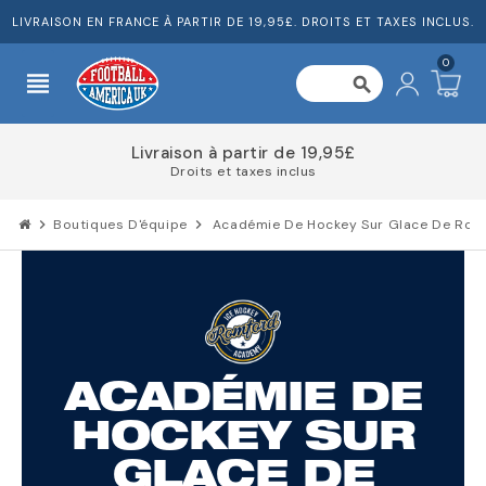
LIVRAISON EN FRANCE À PARTIR DE 19,95£. DROITS ET TAXES INCLUS.
0
view_headline
search
Répartissez le coût de votre commande
chevron_right
Boutiques D'équipe
chevron_right
Académie De Hockey Sur Glace De Rom
ACADÉMIE DE
HOCKEY SUR
GLACE DE