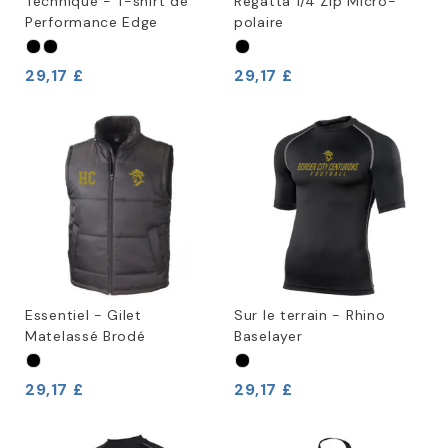
Technique - T-shirt de
Regatta 1/4 Zip Micro-
Performance Edge
polaire
29,17 £
29,17 £
Essentiel - Gilet
Sur le terrain - Rhino
Matelassé Brodé
Baselayer
29,17 £
29,17 £