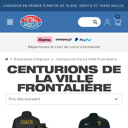
LIVRAISON EN FRANCE À PARTIR DE 19,95£. DROITS ET TAXES INCLUS.
0
view_headline
search
Répartissez le coût de votre commande
chevron_right
Boutiques D'équipe
chevron_right
Centurions De La Ville Frontalière
CENTURIONS DE
LA VILLE
FRONTALIÈRE
Prix, décroissant