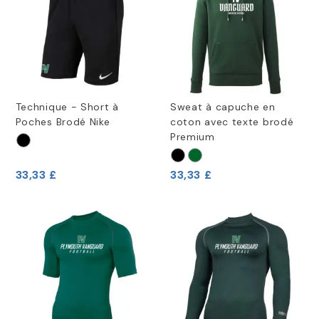
Technique - Short à
Sweat à capuche en
Poches Brodé Nike
coton avec texte brodé
Premium
33,33 £
33,33 £