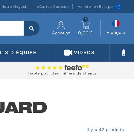
Notre Magasin
eCartes Cadeaux
Acheter en Europe
0
search
Français
Account
0,00 £
TS D'ÉQUIPE
VIDEOS
Fiable pour des milliers de clients
UARD
Il y a 42 produits.