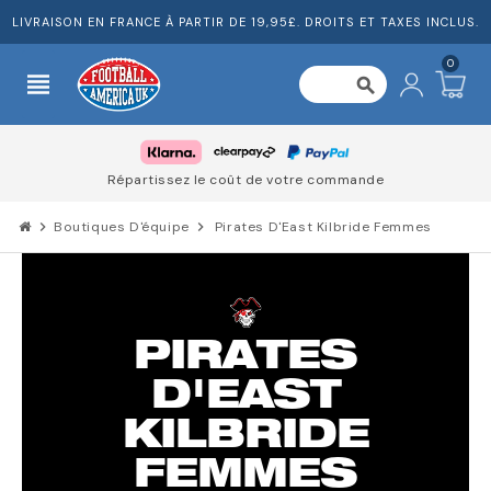
LIVRAISON EN FRANCE À PARTIR DE 19,95£. DROITS ET TAXES INCLUS.
0
view_headline
search
Répartissez le coût de votre commande
chevron_right
Boutiques D'équipe
chevron_right
Pirates D'East Kilbride Femmes
PIRATES
D'EAST
KILBRIDE
FEMMES