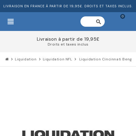
LIVRAISON EN FRANCE À PARTIR DE 19,95£. DROITS ET TAXES INCLUS.
0
view_headline
search
Livraison à partir de 19,95£
Droits et taxes inclus
chevron_right
Liquidation
chevron_right
Liquidation NFL
chevron_right
Liquidation Cincinnati Bengal
LIQUIDATION