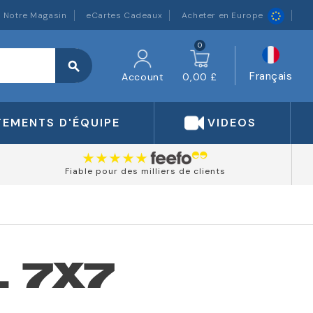
Notre Magasin
eCartes Cadeaux
Acheter en Europe
0
search
Français
Account
0,00 £
TEMENTS D'ÉQUIPE
VIDEOS
Fiable pour des milliers de clients
L 7X7