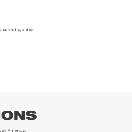
ls seront ajoutés.
IONS
ball America.