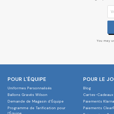
You may un
POUR L'ÉQUIPE
POUR LE J
Uniformes Personnalisés
Blog
Ballons Gravés Wilson
Cartes-Cadeaux 
Demande de Magasin d'Équipe
Paiements Klarn
Programme de Tarification pour
Paiements Clear
l'Équipe