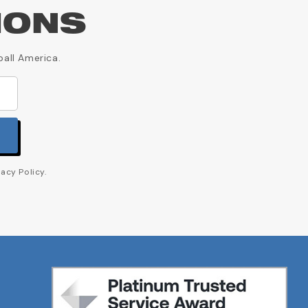
IONS
ball America.
acy Policy.