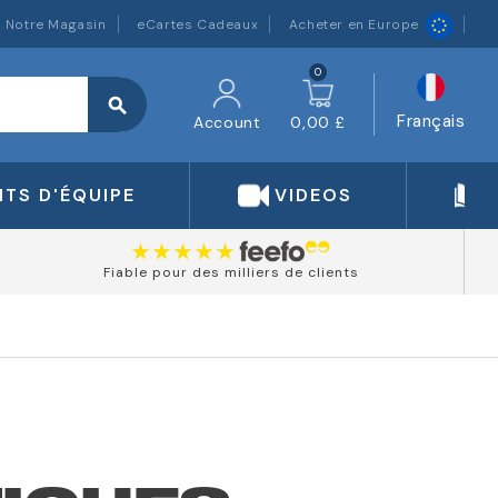
Notre Magasin
eCartes Cadeaux
Acheter en Europe
0
search
Français
Account
0,00 £
TS D'ÉQUIPE
VIDEOS
Fiable pour des milliers de clients