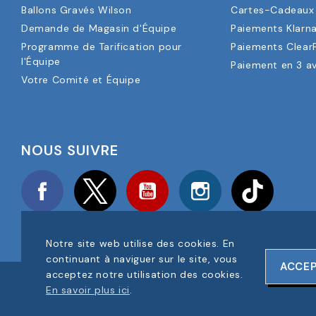
Ballons Gravés Wilson
Cartes-Cadeaux 
Demande de Magasin d'Équipe
Paiements Klarn
Programme de Tarification pour
Paiements Clear
l'Équipe
Paiement en 3 a
Votre Comité et Équipe
NOUS SUIVRE
Facebook
Twitter
YouTube
Instagram
TikTok
Notre site web utilise des cookies. En
continuant à naviguer sur le site, vous
ACCE
acceptez notre utilisation des cookies.
COPYRIGHT © 2025 FOOTBALL AMERICA UK TOUS DROITS RÉS
En savoir plus ici
.
NUMÉRO D'ENREGISTREMENT DE L'ENTREPRISE : 06354287