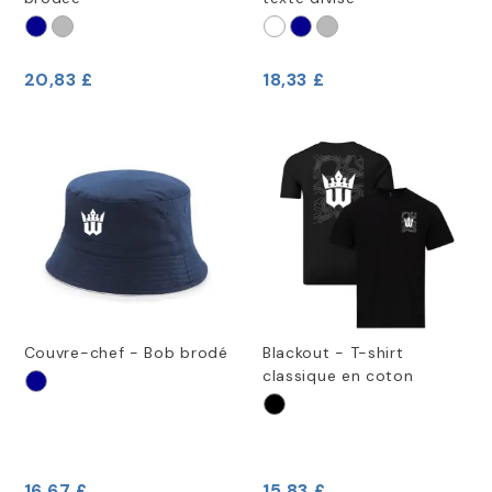
20,83 £
18,33 £
Couvre-chef - Bob brodé
Blackout - T-shirt
classique en coton
16,67 £
15,83 £