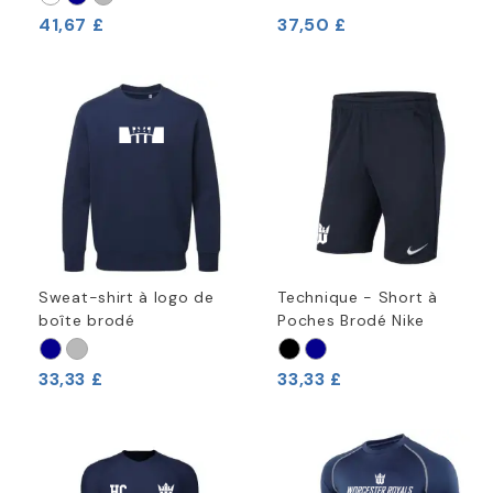
41,67 £
37,50 £
Sweat-shirt à logo de
Technique - Short à
boîte brodé
Poches Brodé Nike
33,33 £
33,33 £