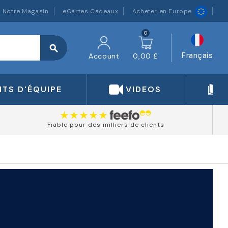
Notre Magasin
eCartes Cadeaux
Acheter en Europe
0
search
Français
Account
0,00 £
TS D'ÉQUIPE
VIDEOS
Fiable pour des milliers de clients