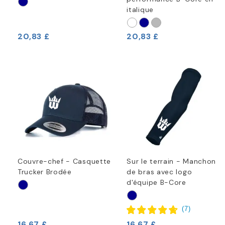
italique
20,83 £
20,83 £
Couvre-chef - Casquette
Sur le terrain - Manchon
Trucker Brodée
de bras avec logo
d'équipe B-Core
(
7
)
16,67 £
16,67 £