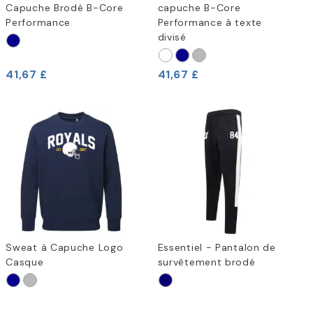
Capuche Brodé B-Core
capuche B-Core
Performance
Performance à texte
divisé
41,67 £
41,67 £
Sweat à Capuche Logo
Essentiel - Pantalon de
Casque
survêtement brodé