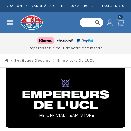
LIVRAISON EN FRANCE À PARTIR DE 19,95£. DROITS ET TAXES INCLUS.
0
view_headline
search
Répartissez le coût de votre commande
chevron_right
Boutiques D'équipe
chevron_right
Empereurs De L'UCL
EMPEREURS
DE L'UCL
THE OFFICIAL TEAM STORE