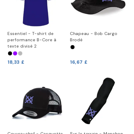
Essentiel - T-shirt de
Chapeau - Bob Cargo
performance B-Core à
Brodé
texte divisé 2
18,33 £
16,67 £
Couvre-chef - Casquette
Sur le terrain - Manchon