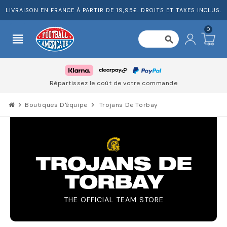
LIVRAISON EN FRANCE À PARTIR DE 19,95£. DROITS ET TAXES INCLUS.
0
view_headline
search
Répartissez le coût de votre commande
chevron_right
Boutiques D'équipe
chevron_right
Trojans De Torbay
TROJANS DE
TORBAY
THE OFFICIAL TEAM STORE