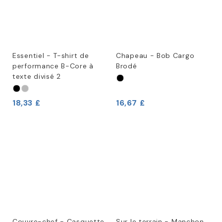
Essentiel - T-shirt de
Chapeau - Bob Cargo
performance B-Core à
Brodé
texte divisé 2
18,33 £
16,67 £
Couvre-chef - Casquette
Sur le terrain - Manchon