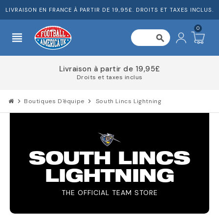
LIVRAISON EN FRANCE À PARTIR DE 19,95£. DROITS ET TAXES INCLUS.
0
view_headline
search
Répartissez le coût de votre commande
chevron_right
Boutiques D'équipe
chevron_right
South Lincs Lightning
SOUTH LINCS
LIGHTNING
THE OFFICIAL TEAM STORE