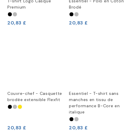
T-shirt Logo Casque
Essentiel - Polo en Coton
Premium
Brodé
20,83 £
20,83 £
Couvre-chef - Casquette
Essentiel - T-shirt sans
brodée extensible Flexfit
manches en tissu de
performance B-Core en
italique
20,83 £
20,83 £