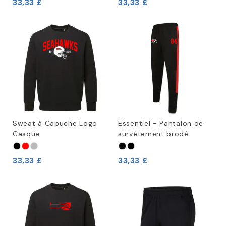
33,33 £
33,33 £
Sweat à Capuche Logo
Essentiel - Pantalon de
Casque
survêtement brodé
33,33 £
33,33 £