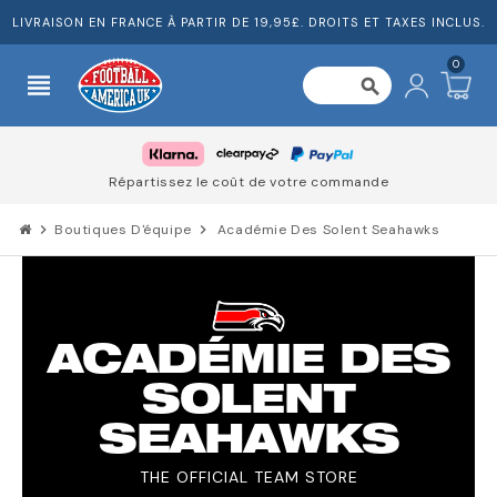
LIVRAISON EN FRANCE À PARTIR DE 19,95£. DROITS ET TAXES INCLUS.
0
view_headline
search
Répartissez le coût de votre commande
chevron_right
Boutiques D'équipe
chevron_right
Académie Des Solent Seahawks
ACADÉMIE DES
SOLENT
SEAHAWKS
THE OFFICIAL TEAM STORE