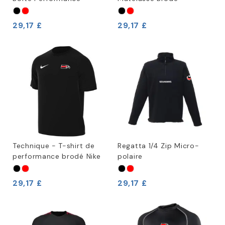
29,17 £
29,17 £
Technique - T-shirt de
Regatta 1/4 Zip Micro-
performance brodé Nike
polaire
29,17 £
29,17 £