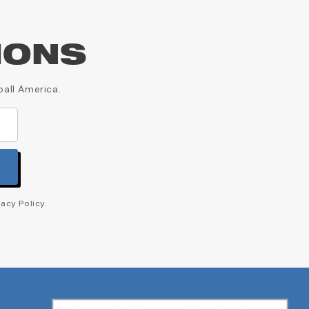
IONS
ball America.
acy Policy.