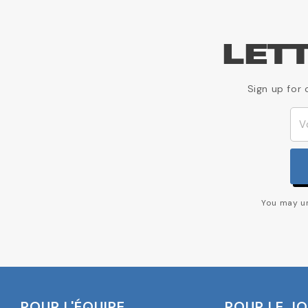
LET
Sign up for 
You may un
POUR L'ÉQUIPE
POUR LE J