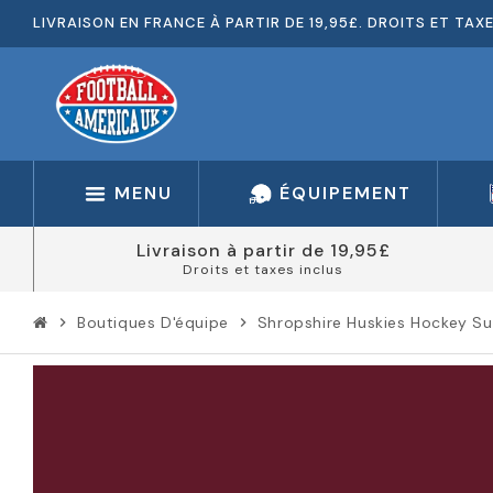
LIVRAISON EN FRANCE À PARTIR DE 19,95£. DROITS ET TAX
MENU
ÉQUIPEMENT
Livraison à partir de 19,95£
Droits et taxes inclus
Boutiques D'équipe
Shropshire Huskies Hockey Su
chevron_right
chevron_right