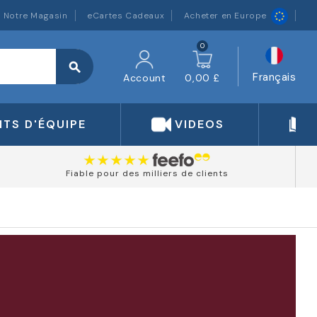
Notre Magasin
eCartes Cadeaux
Acheter en Europe
0
search
Français
Account
0,00 £
TS D'ÉQUIPE
VIDEOS
Fiable pour des milliers de clients