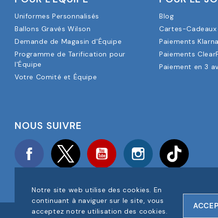
Uniformes Personnalisés
Blog
Ballons Gravés Wilson
Cartes-Cadeaux 
Demande de Magasin d'Équipe
Paiements Klarn
Programme de Tarification pour
Paiements Clear
l'Équipe
Paiement en 3 a
Votre Comité et Équipe
NOUS SUIVRE
Facebook
Twitter
YouTube
Instagram
TikTok
Notre site web utilise des cookies. En
continuant à naviguer sur le site, vous
ACCE
acceptez notre utilisation des cookies.