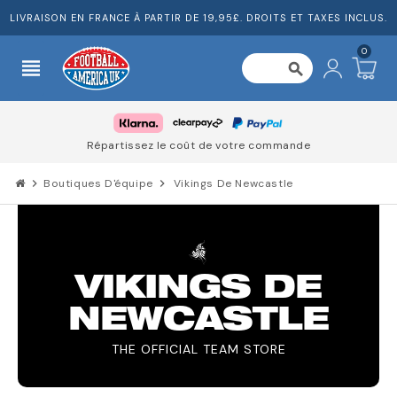
LIVRAISON EN FRANCE À PARTIR DE 19,95£. DROITS ET TAXES INCLUS.
0
view_headline
search
Répartissez le coût de votre commande
chevron_right
Boutiques D'équipe
chevron_right
Vikings De Newcastle
VIKINGS DE
NEWCASTLE
THE OFFICIAL TEAM STORE