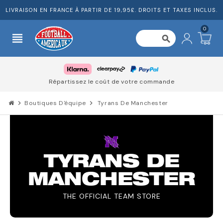
LIVRAISON EN FRANCE À PARTIR DE 19,95£. DROITS ET TAXES INCLUS.
0
view_headline
search
Répartissez le coût de votre commande
chevron_right
Boutiques D'équipe
chevron_right
Tyrans De Manchester
TYRANS DE
MANCHESTER
THE OFFICIAL TEAM STORE