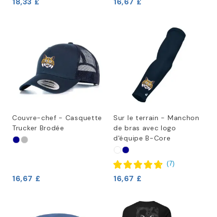
18,33 £
16,67 £
Couvre-chef - Casquette
Sur le terrain - Manchon
Trucker Brodée
de bras avec logo
d'équipe B-Core
(
7
)
16,67 £
16,67 £