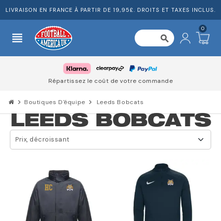
LIVRAISON EN FRANCE À PARTIR DE 19,95£. DROITS ET TAXES INCLUS.
0
view_headline
search
Répartissez le coût de votre commande
chevron_right
Boutiques D'équipe
chevron_right
Leeds Bobcats
LEEDS BOBCATS
Prix, décroissant