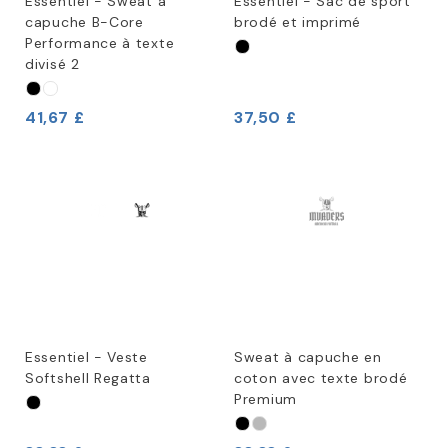
Essentiel - Sweat à
Essentiel - Sac de sport
capuche B-Core
brodé et imprimé
Performance à texte
divisé 2
41,67 £
37,50 £
Essentiel - Veste
Sweat à capuche en
Softshell Regatta
coton avec texte brodé
Premium