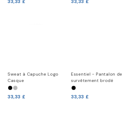
33,33 £
33,33 £
Sweat à Capuche Logo
Essentiel - Pantalon de
Casque
survêtement brodé
33,33 £
33,33 £