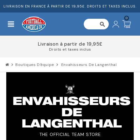
LIVRAISON EN FRANCE À PARTIR DE 19,95£. DROITS ET TAXES INCLUS.
0
view_headline
search
Répartissez le coût de votre commande
chevron_right
Boutiques D'équipe
chevron_right
Envahisseurs De Langenthal
ENVAHISSEURS
DE
LANGENTHAL
THE OFFICIAL TEAM STORE