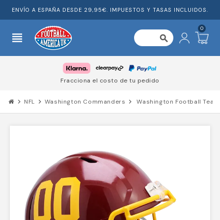
ENVÍO A ESPAÑA DESDE 29,95€. IMPUESTOS Y TASAS INCLUIDOS.
0
view_headline
search
Fracciona el costo de tu pedido
chevron_right
NFL
chevron_right
Washington Commanders
chevron_right
Washington Football Team