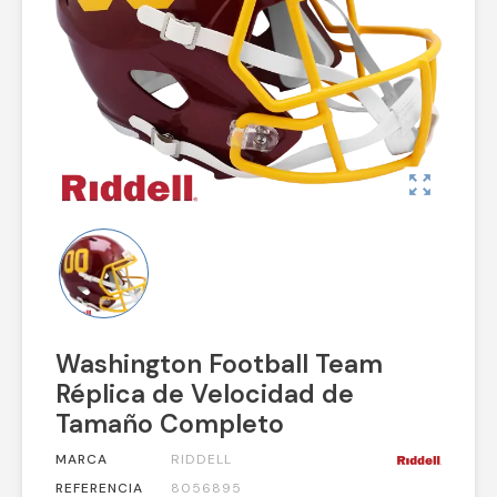
zoom_out_map
Washington Football Team
Réplica de Velocidad de
Tamaño Completo
MARCA
RIDDELL
REFERENCIA
8056895