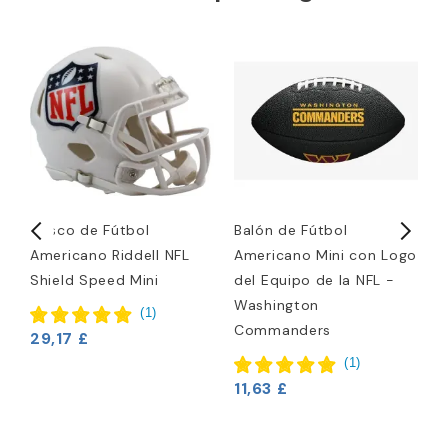
Casco de Fútbol
Balón de Fútbol
C
Americano Riddell NFL
Americano Mini con Logo
N
Shield Speed Mini
del Equipo de la NFL -
Washington
1
(
1
)
Commanders
29,17 £
(
1
)
11,63 £