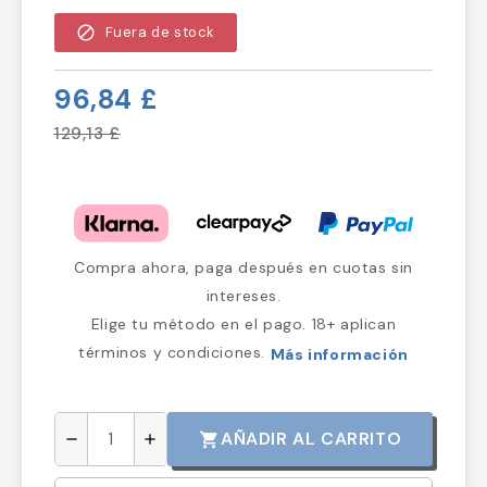
block
Fuera de stock
96,84 £
129,13 £
Compra ahora, paga después en cuotas sin
intereses.
Elige tu método en el pago. 18+ aplican
términos y condiciones.
Más información
AÑADIR AL CARRITO
shopping_cart
remove
add