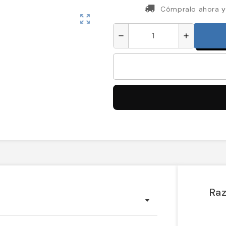
Cómpralo ahora
y
zoom_out_map
remove
add
Raz