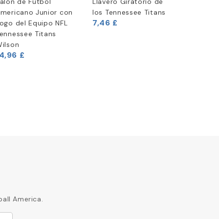
alón de Fútbol
Llavero Giratorio de
Casco d
mericano Junior con
los Tennessee Titans
American
7,46 £
ogo del Equipo NFL
Shield S
ennessee Titans
ilson
29,17 £
4,96 £
ball America.