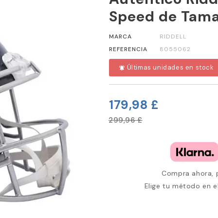
Speed de Tam
MARCA
RIDDELL
REFERENCIA
8055062
Últimas unidades en stock
notifications_active
179,98 £
299,96 £
Compra ahora, p
Elige tu método en e