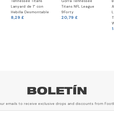
Tennessee Titans
Gorra Tennessee
B
Lanyard de 1" con
Titans NFL League
A
Hebilla Desmontable
9Forty
L
8,29 £
20,79 £
T
W
1
BOLETÍN
our emails to receive exclusive drops and discounts from Foot