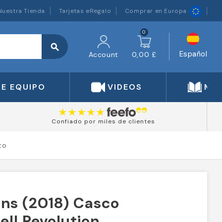
Nuestra Tienda
Tarjetas eRegalo
Comprar en Europa
0
search
Español
Account
0,00 £
DE EQUIPO
VIDEOS
MA
Confiado por miles de clientes
to
ans (2018) Casco
ell Revolution