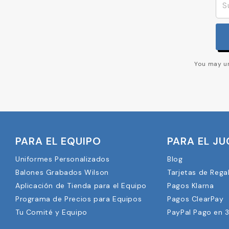
You may un
PARA EL EQUIPO
PARA EL J
Uniformes Personalizados
Blog
Balones Grabados Wilson
Tarjetas de Rega
Aplicación de Tienda para el Equipo
Pagos Klarna
Programa de Precios para Equipos
Pagos ClearPay
Tu Comité y Equipo
PayPal Pago en 