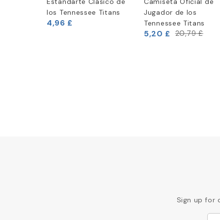
ans
Estandarte Clásico de
Camiseta Oficial de
NFL
los Tennessee Titans
Jugador de los
4,96 £
 Pro
Tennessee Titans
5,20 £
20,79 £
Sign up for 