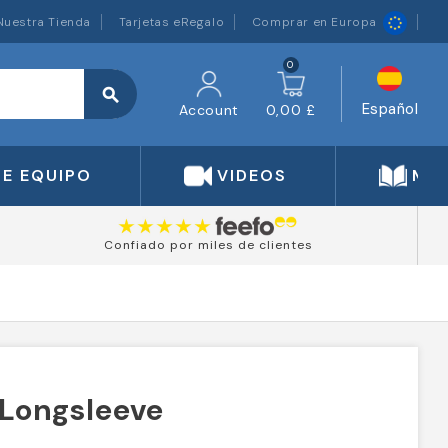
Nuestra Tienda
Tarjetas eRegalo
Comprar en Europa
0
search
Español
Account
0,00 £
DE EQUIPO
VIDEOS
MA
Confiado por miles de clientes
 Longsleeve