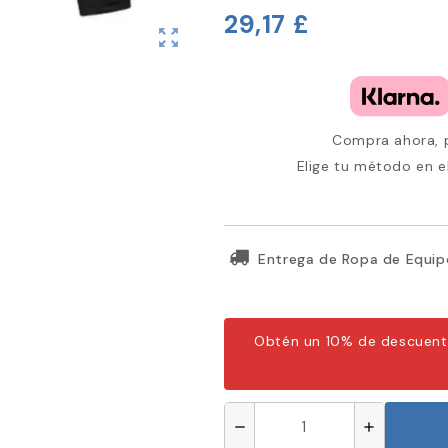
29,17 £
zoom_out_map
Compra ahora, p
Elige tu método en e
Entrega de Ropa de Equip
Obtén un 10% de descuent
remove
add