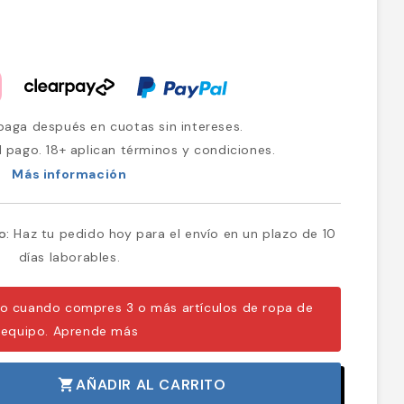
aga después en cuotas sin intereses.
l pago. 18+ aplican términos y condiciones.
Más información
o:
Haz tu pedido hoy para el envío en un plazo de 10
días laborables.
o cuando compres 3 o más artículos de ropa de
equipo.
Aprende más
AÑADIR AL CARRITO
shopping_cart