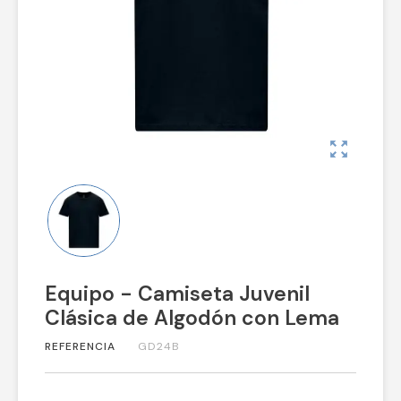
zoom_out_map
Equipo - Camiseta Juvenil
Clásica de Algodón con Lema
REFERENCIA
GD24B