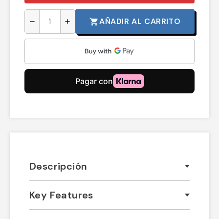
AÑADIR AL CARRITO
shopping_cart
remove
add
Descripción
Key Features