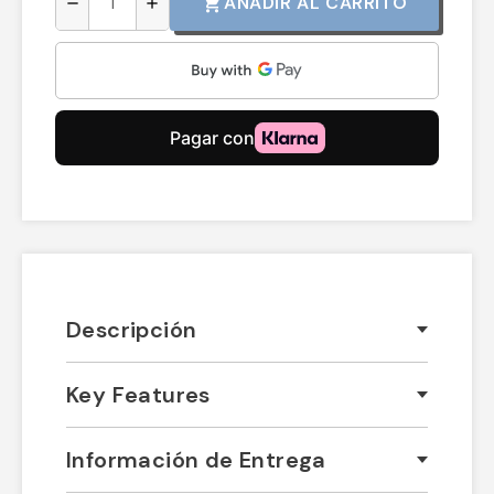
AÑADIR AL CARRITO
shopping_cart
remove
add
Descripción
Key Features
Información de Entrega