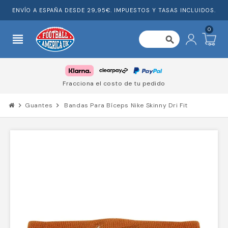
ENVÍO A ESPAÑA DESDE 29,95€. IMPUESTOS Y TASAS INCLUIDOS.
0
view_headline
search
Fracciona el costo de tu pedido
chevron_right
Guantes
chevron_right
Bandas Para Bíceps Nike Skinny Dri Fit