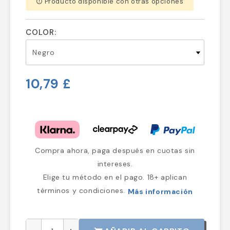
Producto disponible con otras opciones
error_outline
COLOR:
10,79 £
Compra ahora, paga después en cuotas sin
intereses.
Elige tu método en el pago. 18+ aplican
términos y condiciones.
Más información