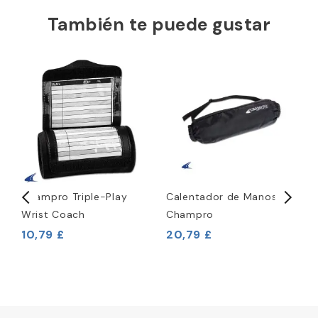
También te puede gustar
Champro Triple-Play
Calentador de Manos
M
Wrist Coach
Champro
1
10,79 £
20,79 £