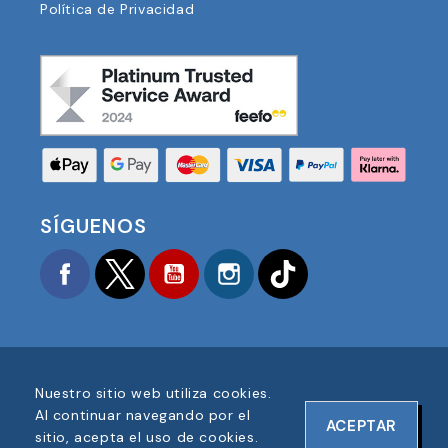
Política de Privacidad
SÍGUENOS
Facebook
Twitter
YouTube
Instagram
TikTok
Nuestro sitio web utiliza cookies.
COPYRIGHT © 2025 FOOTBALL AMERICA UK TODOS
Al continuar navegando por el
ACEPTAR
LOS DERECHOS RESERVADOS
sitio, acepta el uso de cookies.
NÚMERO DE REGISTRO DE EMPRESA: 06354287