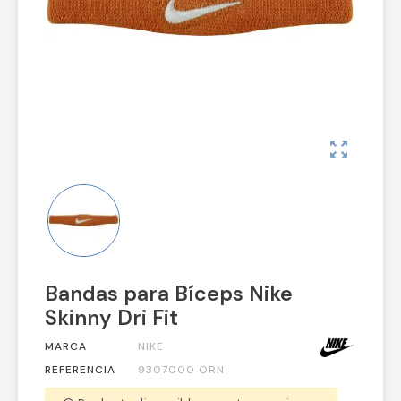
zoom_out_map
Bandas para Bíceps Nike
Skinny Dri Fit
MARCA
NIKE
REFERENCIA
9307000 ORN