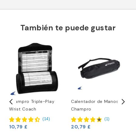
También te puede gustar
Champro Triple-Play
Calentador de Manos
B
Wrist Coach
Champro
S
(
14
)
(
1
)
10,79 £
20,79 £
1