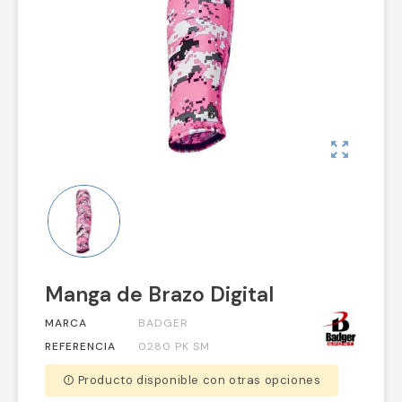
zoom_out_map
Manga de Brazo Digital
MARCA
BADGER
REFERENCIA
0280 PK SM
Producto disponible con otras opciones
error_outline