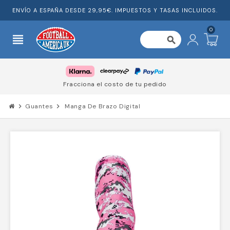
ENVÍO A ESPAÑA DESDE 29,95€. IMPUESTOS Y TASAS INCLUIDOS.
0
view_headline
search
Fracciona el costo de tu pedido
chevron_right
Guantes
chevron_right
Manga De Brazo Digital