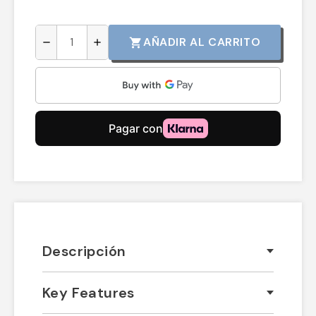
AÑADIR AL CARRITO
shopping_cart
remove
add
Descripción
Key Features